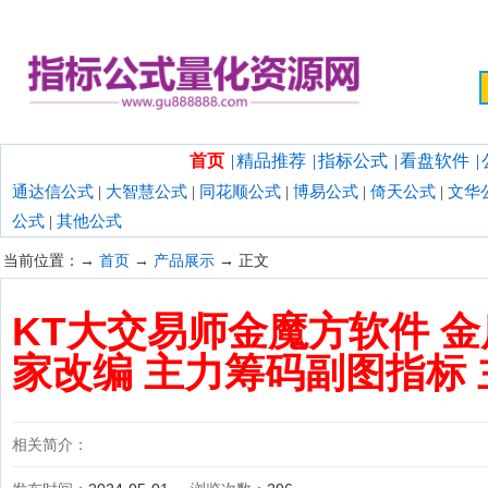
欢迎光临指标公式量化资源网！
首页
|
精品推荐
|
指标公式
|
看盘软件
|
通达信公式
|
大智慧公式
|
同花顺公式
|
博易公式
|
倚天公式
|
文华
公式
|
其他公式
当前位置：→
首页
→
产品展示
→ 正文
KT大交易师金魔方软件 金
家改编 主力筹码副图指标
相关简介：