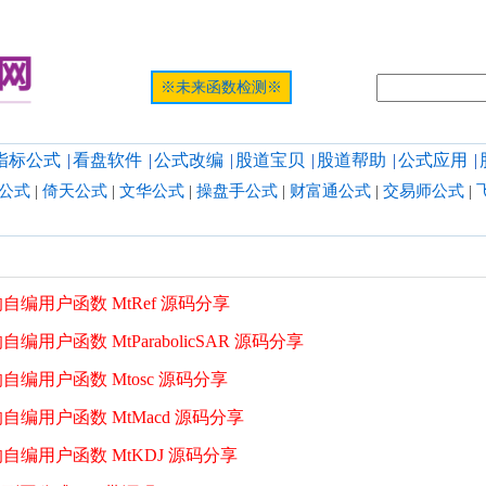
提示:网页
※未来函数检测※
指标公式
|
看盘软件
|
公式改编
|
股道宝贝
|
股道帮助
|
公式应用
|
公式
|
倚天公式
|
文华公式
|
操盘手公式
|
财富通公式
|
交易师公式
|
编用户函数 MtRef 源码分享
户函数 MtParabolicSAR 源码分享
编用户函数 Mtosc 源码分享
编用户函数 MtMacd 源码分享
编用户函数 MtKDJ 源码分享