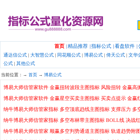
欢迎光临指标公式量化资源网！
首页
|
精品推荐
|
指标公式
|
看盘软件
|
通达信公式
|
大智慧公式
|
同花顺公式
|
博易公式
|
倚天公式
|
文华
公式
|
其他公式
当前位置：→
首页
→
博易公式
博易大师信管家软件 金赢扭转波段主图指标 风险扭转 金赢高
博易大师信管家软件 金赢星空买卖主图指标 买卖点提示 金赢
纳牛博易大师信管家指标 多空顶底趋线主图指标 支撑压力 多
纳牛博易大师信管家指标 多空布林带主图指标 BOLL线 决战
纳牛博易大师信管家 顺赢多空判势通道主图指标 轨道趋势附图