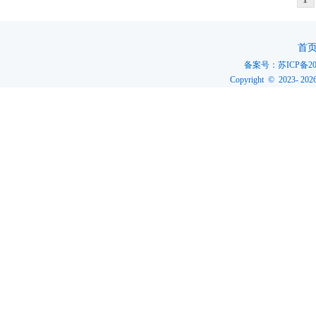
首
备案号：
苏ICP备20
Copyright © 2023-
202