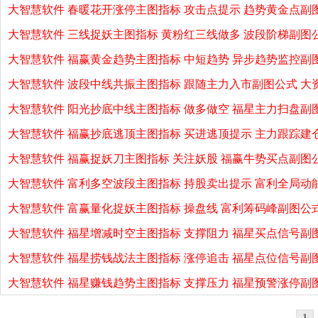
大智慧软件 春暖花开涨停主图指标 攻击点提示 趋势黄金点副
大智慧软件 三线捉妖主图指标 黄粉红三线做多 波段阶梯副图
大智慧软件 福赢黄金趋势主图指标 中短趋势 异步趋势监控副
大智慧软件 波段中线共振主图指标 跟随主力入市副图公式 大
大智慧软件 阳光抄底中线主图指标 做多做空 福星主力扫盘副
大智慧软件 福赢抄底逃顶主图指标 买进逃顶提示 主力跟踪建
大智慧软件 福赢捉妖刀主图指标 关注妖股 福赢牛势买点副图
大智慧软件 富利多空波段主图指标 持股卖出提示 富利全局动
大智慧软件 富赢量化捉妖主图指标 操盘线 富利筹码峰副图公式
大智慧软件 福星增减时空主图指标 支撑阻力 福星买点信号副图
大智慧软件 福星捞钱战法主图指标 涨停追击 福星点位信号副
大智慧软件 福星赚钱趋势主图指标 支撑压力 福星预警涨停副
1