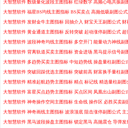
大智慧软件 数级量化波段主图指标 红绿数字 高频心电共振副
大智慧软件 福星BS均线主图指标 BS买卖点 高抛低吸副图公式
大智慧软件 发财金牛主图指标 回抽介入 财宝天王副图公式 财
大智慧软件 黄金通道主图指标 反转突破 起动涨停副图公式 超
大智慧软件 波段神奇均线主图指标 多空开门 能量动力神线副
大智慧软件 背离轨道买卖主图指标 资金进场 黑马提示信号副
大智慧软件 多趋势买卖主图指标 中短趋势线 操盘量柱副图公
大智慧软件 突破回踩优选主图指标 突破前高 财富换手量柱副
大智慧软件 精准起航趋势主图指标 精点 标记线 精选量柱副图公
大智慧软件 富星买点趋势主图指标 买点区间 凤凰出山副图公式
大智慧软件 神奇操作空间主图指标 生命线 操作区 必胜买卖副图
大智慧软件 神奇画线主图指标 波浪顶底 阻击涨停副图公式 主
大智慧软件 黑马波段操盘主图指标 锁定黑马 高抛震仓 导弹发